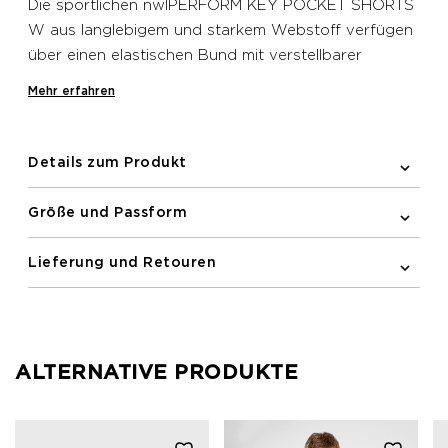
Die sportlichen nwlPERFORM KEY POCKET SHORTS
W aus langlebigem und starkem Webstoff verfügen
über einen elastischen Bund mit verstellbarer
Zugschnur, um die Passform individuell anzupassen,
Mehr erfahren
sowie eine Mesh-Schlüsseltasche am Bund. Ein
gedrucktes Logo am Bein komplettiert den Look.
Details zum Produkt
Größe und Passform
Lieferung und Retouren
ALTERNATIVE PRODUKTE