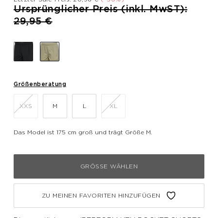
Preis reduziert von
Ursprünglicher Preis (inkl. MwST):
bis
29,95 €
Größenberatung
XXS
M
L
XL
Das Model ist 175 cm groß und trägt Größe M.
GRÖSSE WÄHLEN
ZU MEINEN FAVORITEN HINZUFÜGEN