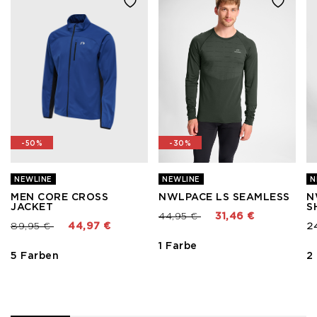
-50%
-30%
NEWLINE
NEWLINE
N
MEN CORE CROSS
NWLPACE LS SEAMLESS
N
JACKET
S
Preis reduziert von
bis
44,95 €
31,46 €
Preis reduziert von
bis
89,95 €
44,97 €
2
1 Farbe
5 Farben
2