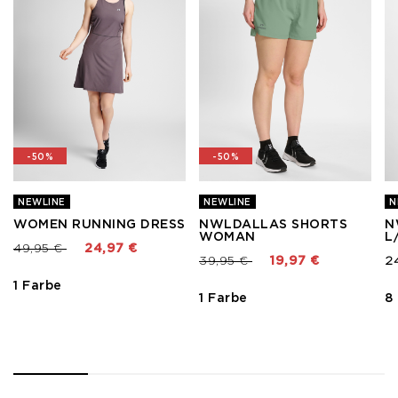
-50%
-50%
NEWLINE
NEWLINE
N
WOMEN RUNNING DRESS
NWLDALLAS SHORTS
N
WOMAN
L
Preis reduziert von
bis
49,95 €
24,97 €
Preis reduziert von
bis
39,95 €
19,97 €
2
1 Farbe
1 Farbe
8
1
2
3
4
5