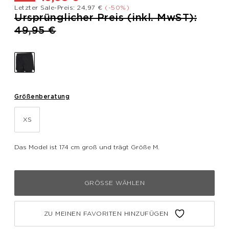
Letzter Sale-Preis: 24,97 €
(-50%)
Preis reduziert von
Ursprünglicher Preis (inkl. MwST):
bis
49,95 €
Größenberatung
XS
Das Model ist 174 cm groß und trägt Größe M.
GRÖSSE WÄHLEN
ZU MEINEN FAVORITEN HINZUFÜGEN