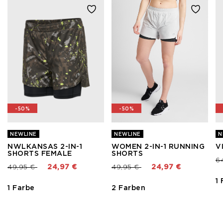
-50%
-50%
NEWLINE
NEWLINE
N
NWLKANSAS 2-IN-1
WOMEN 2-IN-1 RUNNING
V
SHORTS FEMALE
SHORTS
Pr
6
Preis reduziert von
bis
Preis reduziert von
bis
49,95 €
24,97 €
49,95 €
24,97 €
1
1 Farbe
2 Farben