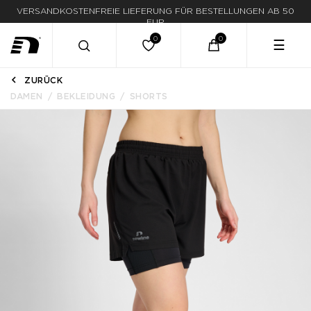
VERSANDKOSTENFREIE LIEFERUNG FÜR BESTELLUNGEN AB 50
EUR
☰
ZURÜCK
DAMEN
BEKLEIDUNG
SHORTS