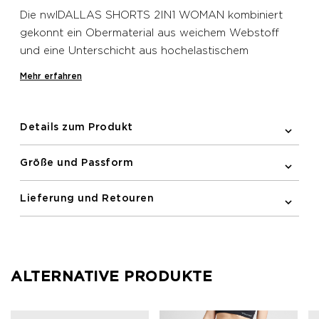
Die nwlDALLAS SHORTS 2IN1 WOMAN kombiniert
gekonnt ein Obermaterial aus weichem Webstoff
und eine Unterschicht aus hochelastischem
Jerseystoff für das Beste aus Komfort und
Mehr erfahren
Funktionalität für deinen Lauf. Ein elastischer Bund
mit verstellbarem Kordelzug sorgt für eine
individuelle Passform und zusätzlichen Komfort.
Details zum Produkt
Diese Lauf-Shorts verfügt über eine Tasche aus
Mesh-Gewebe an der Seite und eine sichere
Größe und Passform
Reißverschlusstasche auf der Rückseite. Mit
reflektierenden Prints an Bein und Rückseite.
Lieferung und Retouren
ALTERNATIVE PRODUKTE