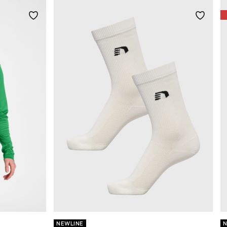
NEWLINE
N