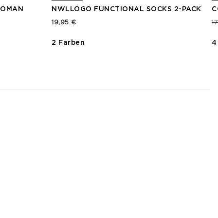
WOMAN
NWLLOGO FUNCTIONAL SOCKS 2-PACK
C
P
19,95 €
1
2 Farben
4
3