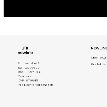
NEWLIN
Über Newli
© hummel A/S
Kontaktier
Balticagade 20
8000 Aarhus C
Denmark
CVR: 81198411
Alle Rechte vorbehalten