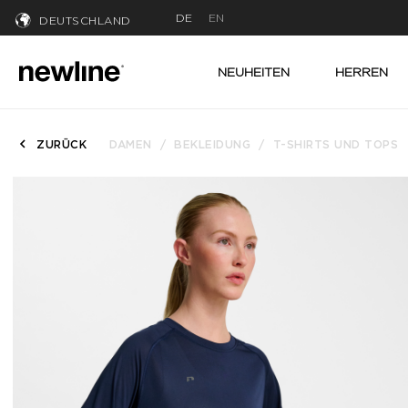
DE
EN
DEUTSCHLAND
NEUHEITEN
HERREN
ZURÜCK
DAMEN
BEKLEIDUNG
T-SHIRTS UND TOPS