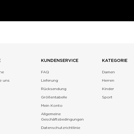
E
KUNDENSERVICE
KATEGORIE
ne
FAQ
Damen
e uns
Lieferung
Herren
Rücksendung
Kinder
Größentabelle
Sport
Mein Konto
Allgemeine
Geschäftsbedingungen
Datenschutzrichtlinie