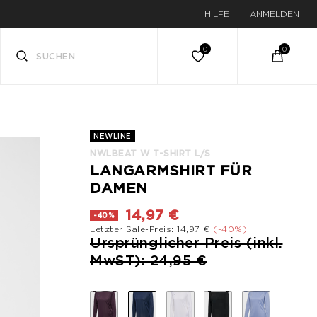
HILFE
ANMELDEN
NEWLINE
NWLBEAT W T-SHIRT L/S
LANGARMSHIRT FÜR
DAMEN
14,97 €
-40%
Letzter Sale-Preis: 14,97 €
(-40%)
Preis reduziert von
Ursprünglicher Preis (inkl.
bis
MwST): 24,95 €