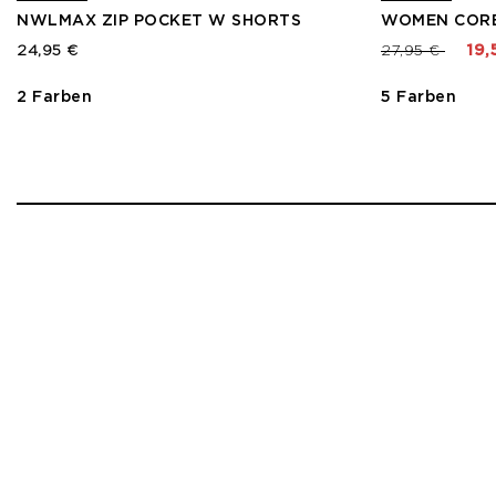
NWLMAX ZIP POCKET W SHORTS
WOMEN CORE 
Preis reduzier
bis
24,95 €
27,95 €
19,
2 Farben
5 Farben
1