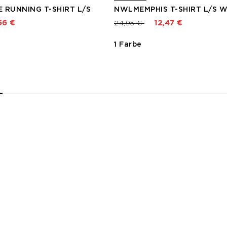
RUNNING T-SHIRT L/S
NWLMEMPHIS T-SHIRT L/S 
t von
Preis reduziert von
bis
56 €
24,95 €
12,47 €
1 Farbe
2