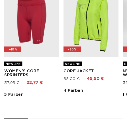
-40%
-30%
NEWLINE
NEWLINE
N
WOMEN'S CORE
CORE JACKET
N
SPRINTERS
W
Preis reduziert von
bis
65,00 €
45,50 €
Preis reduziert von
bis
Pr
37,95 €
22,77 €
3
4 Farben
5 Farben
1
1
2
3
4
5