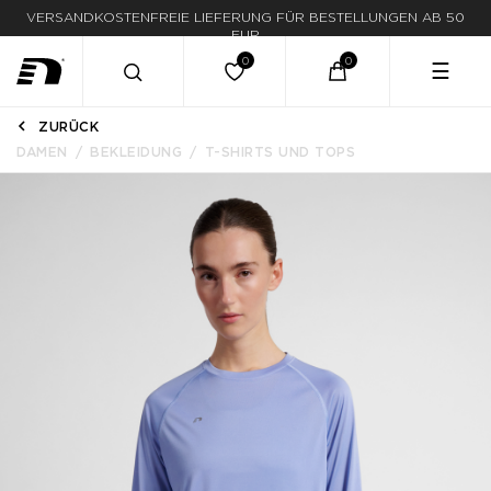
VERSANDKOSTENFREIE LIEFERUNG FÜR BESTELLUNGEN AB 50
LIEFERUNG IN 1-3 WERKTAGEN
EUR
☰
ZURÜCK
DAMEN
BEKLEIDUNG
T-SHIRTS UND TOPS