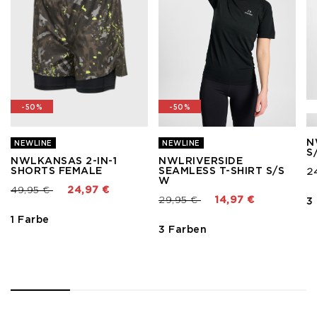
-50%
-50%
N
NEWLINE
NEWLINE
S
NWLKANSAS 2-IN-1
NWLRIVERSIDE
SHORTS FEMALE
SEAMLESS T-SHIRT S/S
2
W
Preis reduziert von
bis
49,95 €
24,97 €
Preis reduziert von
bis
29,95 €
14,97 €
3
1 Farbe
3 Farben
1
2
3
4
5