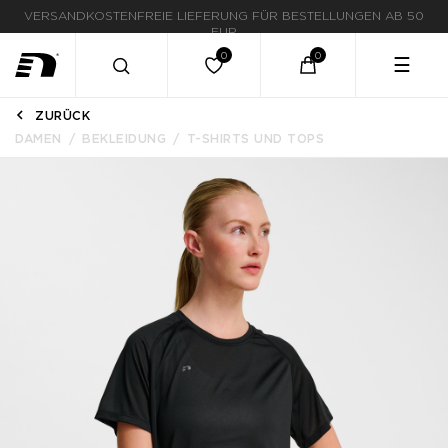
LIEFERUNG IN 1-3 WERKTAGEN
☰
ZURÜCK
DAMEN
BEKLEIDUNG
T-SHIRTS UND TOPS