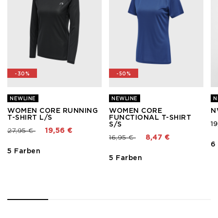
-30%
-50%
NEWLINE
NEWLINE
N
WOMEN CORE RUNNING
WOMEN CORE
N
T-SHIRT L/S
FUNCTIONAL T-SHIRT
19
S/S
Preis reduziert von
bis
27,95 €
19,56 €
Preis reduziert von
bis
16,95 €
8,47 €
6
5 Farben
5 Farben
1
2
3
4
5