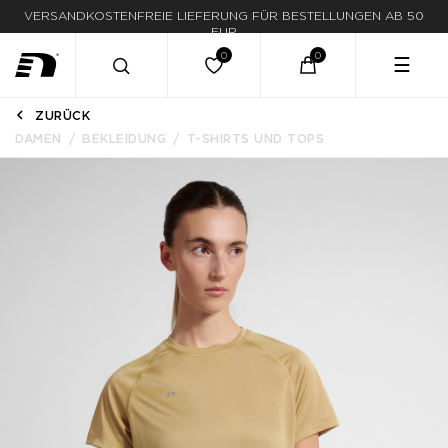
LIEFERUNG IN 1-3 WERKTAGEN
☰
ZURÜCK
DAMEN
BEKLEIDUNG
T-SHIRTS UND TOPS