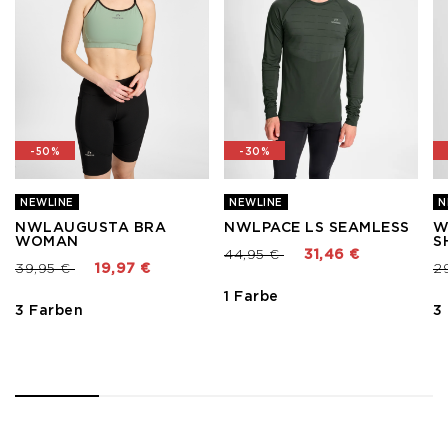
-50%
-30%
NEWLINE
NEWLINE
N
NWLAUGUSTA BRA
NWLPACE LS SEAMLESS
W
WOMAN
S
Preis reduziert von
bis
44,95 €
31,46 €
Preis reduziert von
bis
Pr
39,95 €
19,97 €
2
1 Farbe
3 Farben
3
1
2
3
4
5