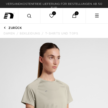
VERSANDKOSTENFREIE LIEFERUNG FÜR BESTELLUNGEN AB 50
EUR
☰
ZURÜCK
DAMEN
BEKLEIDUNG
T-SHIRTS UND TOPS