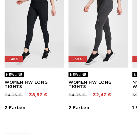
-40%
-50%
NEWLINE
NEWLINE
N
WOMEN HW LONG
WOMEN HW LONG
N
TIGHTS
TIGHTS
W
Preis reduziert von
bis
Preis reduziert von
bis
Pr
64,95 €
38,97 €
64,95 €
32,47 €
5
2 Farben
2 Farben
1