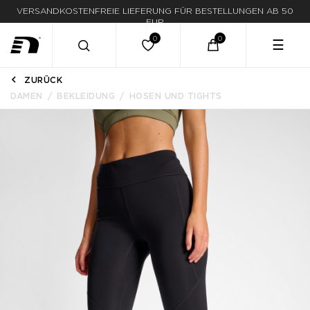
VERSANDKOSTENFREIE LIEFERUNG FÜR BESTELLUNGEN AB 50
LIEFERUNG IN 1-3 WERKTAGEN
EUR
☰
ZURÜCK
DAMEN
BEKLEIDUNG
HOSEN UND TIGHTS