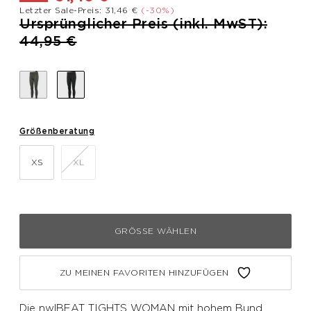
Letzter Sale-Preis: 31,46 €
(-30%)
Preis reduziert von
Ursprünglicher Preis (inkl. MwST):
bis
44,95 €
Größenberatung
XS
XL
GRÖSSE WÄHLEN
ZU MEINEN FAVORITEN HINZUFÜGEN
Die nwlBEAT TIGHTS WOMAN mit hohem Bund