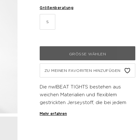
Größenberatung
S
GRÖSSE WÄHLEN
ZU MEINEN FAVORITEN HINZUFÜGEN
Die nwlBEAT TIGHTS bestehen aus
weichen Materialien und flexiblem
gestrickten Jerseystoff, die bei jedem
Workout bequem sitzen. Reflektierende
Mehr erfahren
Logos sorgen für bessere Sichtbarkeit
und runden das schnittige Design ab.