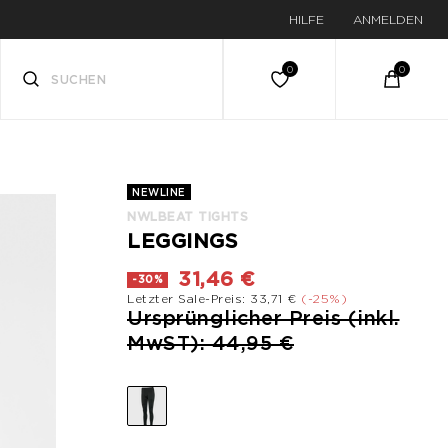
HILFE
ANMELDEN
NEWLINE
NWLBEAT TIGHTS
LEGGINGS
31,46 €
-30%
Letzter Sale-Preis: 33,71 €
(-25%)
Preis reduziert von
Ursprünglicher Preis (inkl.
bis
MwST): 44,95 €