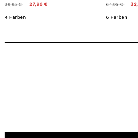
Preis reduziert von
bis
Preis reduzier
bis
39,95 €
27,96 €
64,95 €
32
4 Farben
6 Farben
1