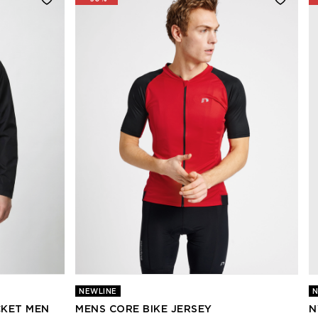
NEWLINE
N
KET MEN
MENS CORE BIKE JERSEY
N