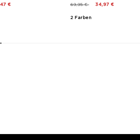
t von
Preis reduziert von
bis
,47 €
69,95 €
34,97 €
2 Farben
2