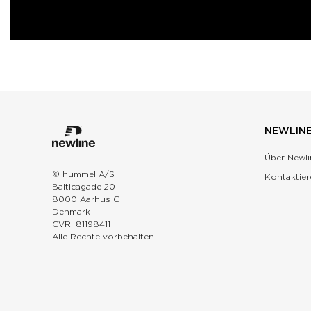
NEWLIN
Über Newli
© hummel A/S
Kontaktier
Balticagade 20
8000 Aarhus C
Denmark
CVR: 81198411
Alle Rechte vorbehalten