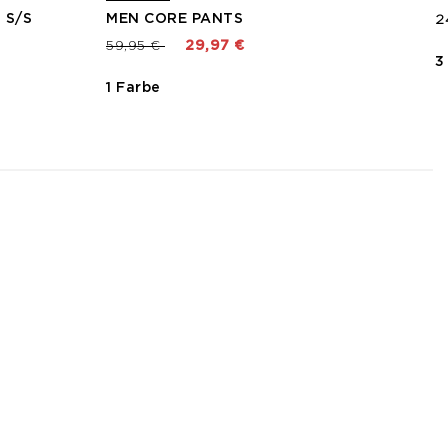
 S/S
MEN CORE PANTS
2
Preis reduziert von
bis
59,95 €
29,97 €
3
1 Farbe
3