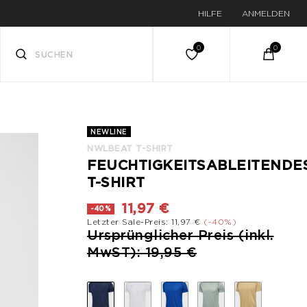
HILFE
ANMELDEN
NEWLINE
NWLBEAT T-SHIRT
FEUCHTIGKEITSABLEITENDE
T-SHIRT
11,97 €
-40%
Letzter Sale-Preis: 11,97 €
(-40%)
Preis reduziert von
Ursprünglicher Preis (inkl.
bis
MwST): 19,95 €