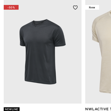
-50%
New
NWLACTIVE T
NEWLINE