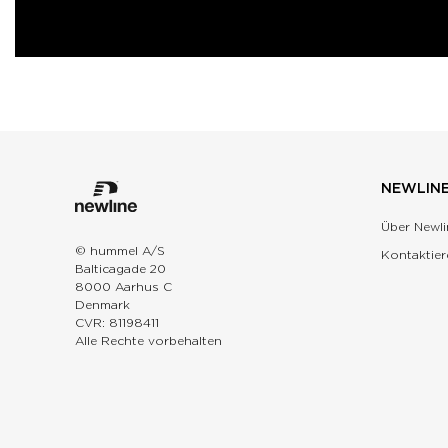
NEWLIN
Über Newli
© hummel A/S
Kontaktier
Balticagade 20
8000 Aarhus C
Denmark
CVR: 81198411
Alle Rechte vorbehalten