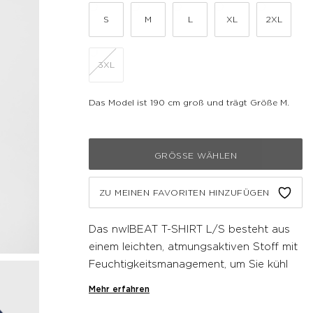
S
M
L
XL
2XL
3XL
Das Model ist 190 cm groß und trägt Größe M.
GRÖSSE WÄHLEN
ZU MEINEN FAVORITEN HINZUFÜGEN
Das nwlBEAT T-SHIRT L/S besteht aus
einem leichten, atmungsaktiven Stoff mit
Feuchtigkeitsmanagement, um Sie kühl
und trocken zu halten. Dieses
Mehr erfahren
langärmelige T-Shirt ist für