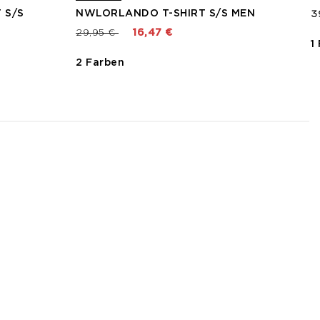
 S/S
NWLORLANDO T-SHIRT S/S MEN
3
Preis reduziert von
bis
29,95 €
16,47 €
1
2 Farben
3