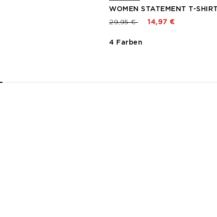
WOMEN STATEMENT T-SHIRT
Preis reduziert von
bis
29,95 €
14,97 €
4 Farben
2