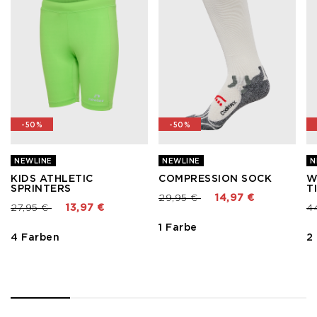
-50%
-50%
NEWLINE
NEWLINE
N
KIDS ATHLETIC
COMPRESSION SOCK
W
SPRINTERS
T
Preis reduziert von
bis
29,95 €
14,97 €
Preis reduziert von
bis
Pr
27,95 €
13,97 €
4
1 Farbe
4 Farben
2
1
2
3
4
5