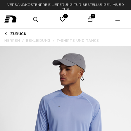
LIEFERUNG IN 1-3 WERKTAGEN
☰
ZURÜCK
HERREN
BEKLEIDUNG
T-SHIRTS UND TANKS