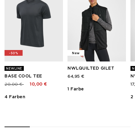
-50%
New
NWLQUILTED GILET
NEWLINE
N
BASE COOL TEE
N
64,95 €
Preis reduziert von
bis
20,00 €
10,00 €
17
1 Farbe
4 Farben
2
1
2
3
4
5