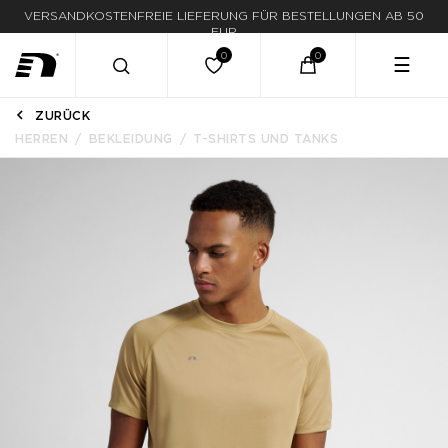
LIEFERUNG IN 1-3 WERKTAGEN
☰
ZURÜCK
HERREN
BEKLEIDUNG
T-SHIRTS UND TANKS