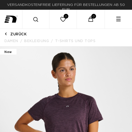
LIEFERUNG IN 1-3 WERKTAGEN
☰
ZURÜCK
DAMEN
BEKLEIDUNG
T-SHIRTS UND TOPS
New