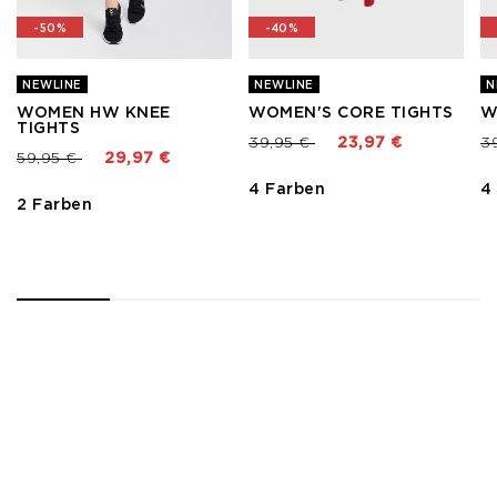
-50%
-40%
NEWLINE
NEWLINE
N
WOMEN HW KNEE
WOMEN'S CORE TIGHTS
W
TIGHTS
Preis reduziert von
bis
Pr
39,95 €
23,97 €
3
Preis reduziert von
bis
59,95 €
29,97 €
4 Farben
4
2 Farben
1
2
3
4
5