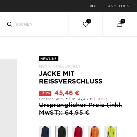
HILFE
ANMELDEN
NEWLINE
MEN'S CORE JACKET
JACKE MIT
REISSVERSCHLUSS
45,46 €
-30%
Letzter Sale-Preis: 58,45 €
(-10%)
Preis reduziert von
Ursprünglicher Preis (inkl.
bis
MwST): 64,95 €