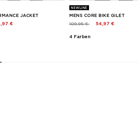
NEWLINE
RMANCE JACKET
MENS CORE BIKE GILET
t von
Preis reduziert von
bis
,97 €
109,95 €
54,97 €
4 Farben
2