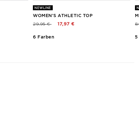
NEWLINE
N
WOMEN'S ATHLETIC TOP
M
Preis reduziert von
bis
P
29,95 €
17,97 €
8
6 Farben
5
3