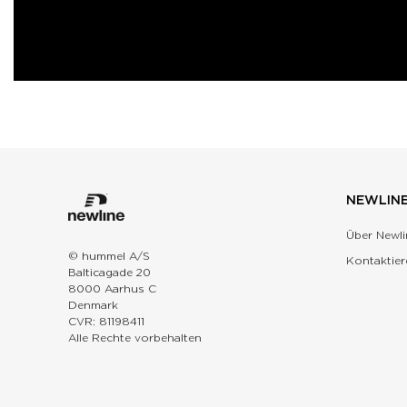
NEWLIN
Über Newli
© hummel A/S
Kontaktier
Balticagade 20
8000 Aarhus C
Denmark
CVR: 81198411
Alle Rechte vorbehalten