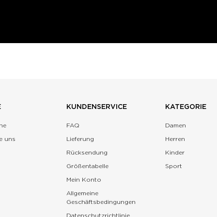
E
KUNDENSERVICE
KATEGORIE
ne
FAQ
Damen
e uns
Lieferung
Herren
Rücksendung
Kinder
Größentabelle
Sport
Mein Konto
Allgemeine
Geschäftsbedingungen
Datenschutzrichtlinie