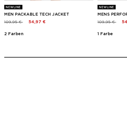
NEWLINE
NEWLINE
MEN PACKABLE TECH JACKET
MENS PERFO
Preis reduziert von
bis
Preis reduzier
bis
109,95 €
54,97 €
109,95 €
54
2 Farben
1 Farbe
1