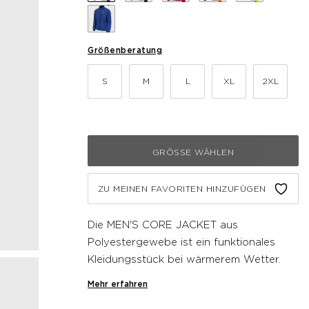
Größenberatung
S
M
L
XL
2XL
GRÖSSE WÄHLEN
ZU MEINEN FAVORITEN HINZUFÜGEN
Die MEN'S CORE JACKET aus
Polyestergewebe ist ein funktionales
Kleidungsstück bei wärmerem Wetter.
Diese Newline Jacke hat einen
Mehr erfahren
durchgehenden Reißverschluss vorne,