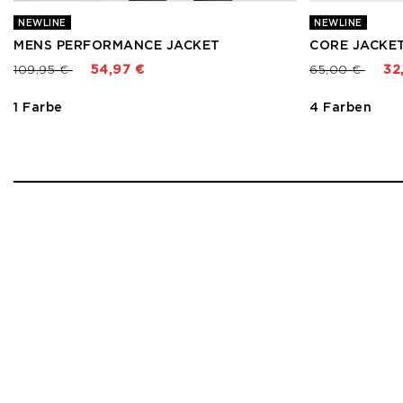
NEWLINE
NEWLINE
MENS PERFORMANCE JACKET
CORE JACKE
Preis reduziert von
bis
Preis reduzier
bis
109,95 €
54,97 €
65,00 €
32
1 Farbe
4 Farben
1