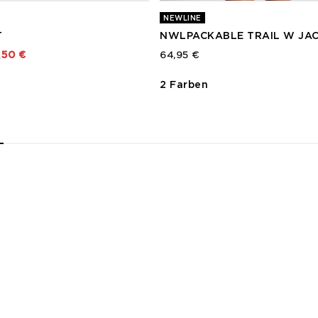
NEWLINE
T
NWLPACKABLE TRAIL W JA
t von
,50 €
64,95 €
2 Farben
2