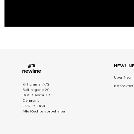
NEWLIN
Über Newli
© hummel A/S
Kontaktier
Balticagade 20
8000 Aarhus C
Denmark
CVR: 81198411
Alle Rechte vorbehalten