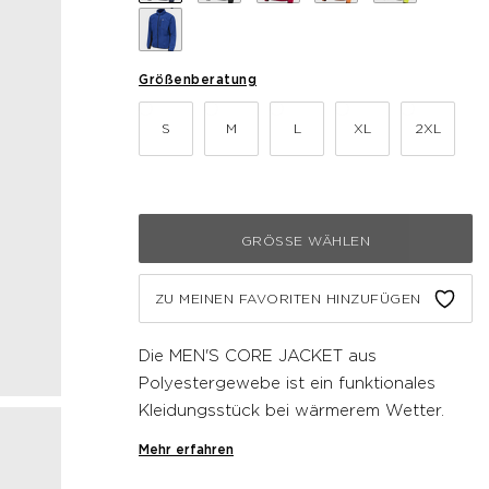
Größenberatung
S
M
L
XL
2XL
GRÖSSE WÄHLEN
ZU MEINEN FAVORITEN HINZUFÜGEN
Die MEN'S CORE JACKET aus
Polyestergewebe ist ein funktionales
Kleidungsstück bei wärmerem Wetter.
Diese Newline Jacke hat einen
Mehr erfahren
durchgehenden Reißverschluss vorne,