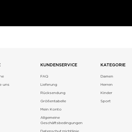
E
KUNDENSERVICE
KATEGORIE
ne
FAQ
Damen
e uns
Lieferung
Herren
Rücksendung
Kinder
Größentabelle
Sport
Mein Konto
Allgemeine
Geschäftsbedingungen
Datenschutzrichtlinie