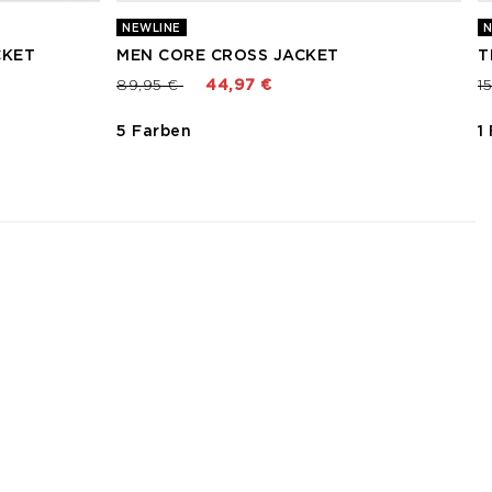
NEWLINE
N
CKET
MEN CORE CROSS JACKET
T
Preis reduziert von
bis
P
89,95 €
44,97 €
1
5 Farben
1
3