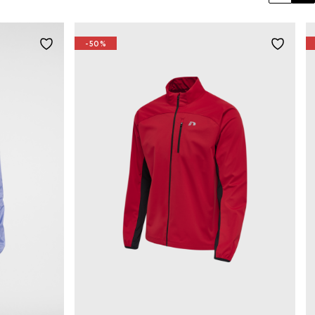
Previo
Ne
-50%