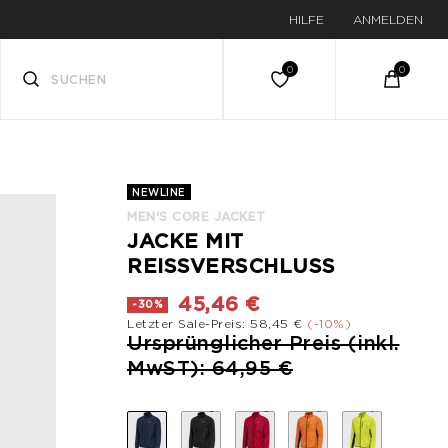
HILFE
ANMELDEN
NEWLINE
MEN'S CORE JACKET
JACKE MIT
REISSVERSCHLUSS
45,46 €
-30%
Letzter Sale-Preis: 58,45 €
(-10%)
Preis reduziert von
Ursprünglicher Preis (inkl.
bis
MwST): 64,95 €