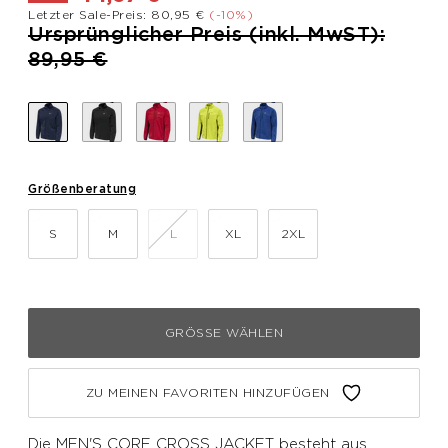
Letzter Sale-Preis: 80,95 €
(-10%)
Preis reduziert von
Ursprünglicher Preis (inkl. MwST):
bis
89,95 €
Größenberatung
S
M
L
XL
2XL
GRÖSSE WÄHLEN
ZU MEINEN FAVORITEN HINZUFÜGEN
Die MEN'S CORE CROSS JACKET besteht aus