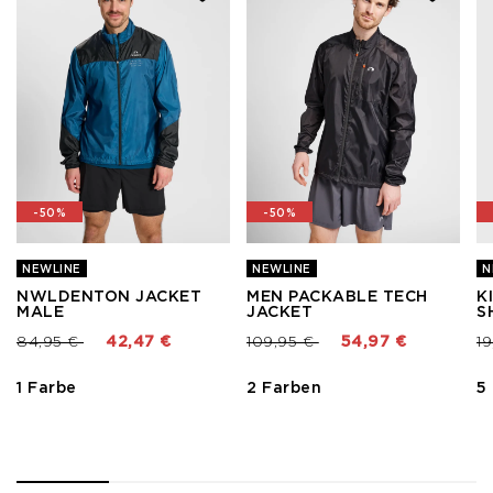
-50%
-50%
NEWLINE
NEWLINE
N
NWLDENTON JACKET
MEN PACKABLE TECH
K
MALE
JACKET
S
Preis reduziert von
bis
Preis reduziert von
bis
Pr
84,95 €
42,47 €
109,95 €
54,97 €
1
1 Farbe
2 Farben
5