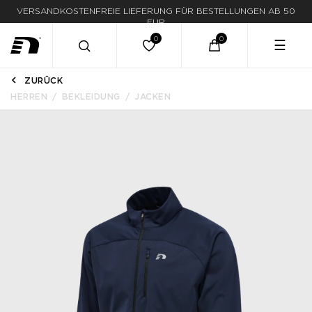
VERSANDKOSTENFREIE LIEFERUNG FÜR BESTELLUNGEN AB 50
LIEFERUNG IN 1-3 WERKTAGEN
EUR
☰
ZURÜCK
HERREN
BEKLEIDUNG
JACKEN