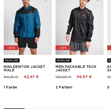
-50%
-50%
NEWLINE
NEWLINE
N
NWLDENTON JACKET
MEN PACKABLE TECH
K
MALE
JACKET
S
Preis reduziert von
bis
Preis reduziert von
bis
Pr
84,95 €
42,47 €
109,95 €
54,97 €
1
1 Farbe
2 Farben
5