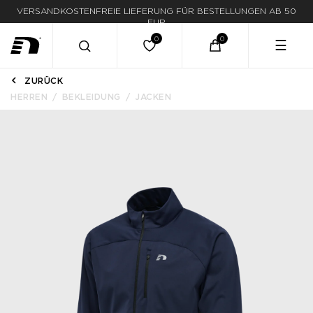
LIEFERUNG IN 1-3 WERKTAGEN
☰
ZURÜCK
HERREN
BEKLEIDUNG
JACKEN