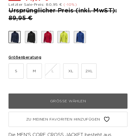
Letzter Sale-Preis: 80,95 €
(-10%)
Preis reduziert von
Ursprünglicher Preis (inkl. MwST):
bis
89,95 €
Größenberatung
S
M
L
XL
2XL
GRÖSSE WÄHLEN
ZU MEINEN FAVORITEN HINZUFÜGEN
Die MEN'S CORE CROSS JACKET besteht aus